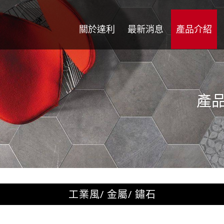
關於達利
最新消息
產品介紹
產
工業風/ 金屬/ 鏽石