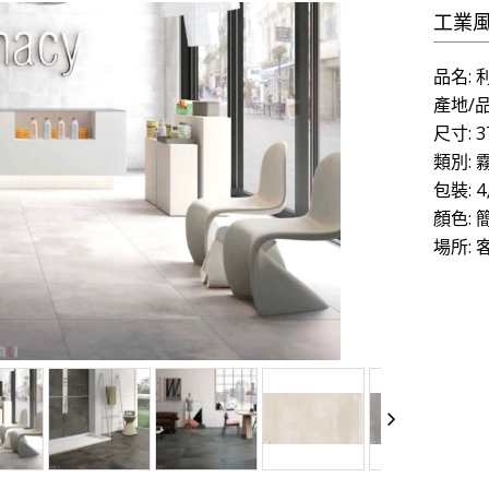
工業風
品名:
產地/品
尺寸: 3
類別:
包裝: 4
顏色:
場所: 