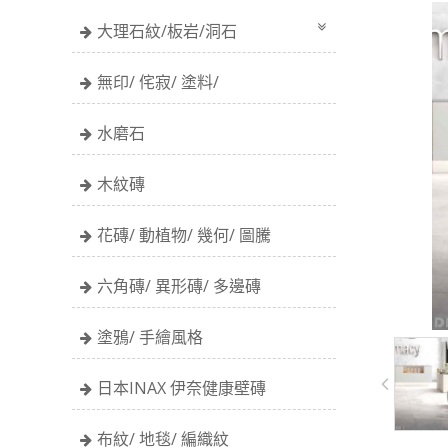
大理石紋/板岩/洞石
無印/ 侘寂/ 塗料/
水磨石
木紋磚
花磚/ 動植物/ 幾何/ 圖騰
六角磚/ 異形磚/ 多邊磚
塗鴉/ 手繪風格
日本INAX 伊奈健康壁磚
布紋/ 地毯/ 編織紋