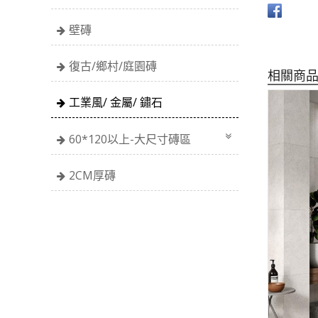
壁磚
復古/鄉村/庭園磚
相關商
工業風/ 金屬/ 鏽石
60*120以上-大尺寸磚區
2CM厚磚