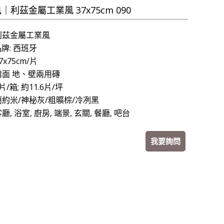
｜利茲金屬工業風 37x75cm 090
 利茲金屬工業風
牌: 西班牙
7
x75cm
/片
 霧面 地、壁兩用
磚
片/箱; 約11.6片/坪
 簡約米/神秘灰/粗曠棕/冷冽黑
客廳
, 浴室, 廚房, 端景, 玄關, 餐廳, 吧台
我要詢問