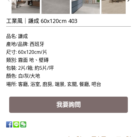
工業風｜謙成 60x120cm 403
品名: 謙成
產地/品牌: 西班牙
尺寸: 60
x120cm/片
類別: 霧面 地、壁磚
包裝: 2片/箱; 約5片/坪
顏色:
白/灰/大地
場所:
客廳,
浴室, 廚房, 端景, 玄關, 餐廳, 吧台
我要詢問