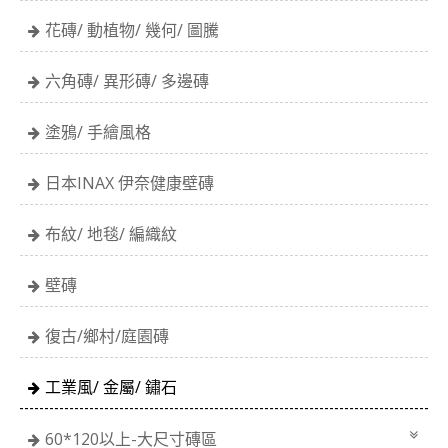
花磚/ 動植物/ 幾何/ 圖騰
六角磚/ 異形磚/ 多邊磚
塗鴉/ 手繪風格
日本INAX 伊奈健康壁磚
布紋/ 地毯/ 編織紋
壁磚
復古/鄉村/庭園磚
工業風/ 金屬/ 鏽石
60*120以上-大尺寸磚區