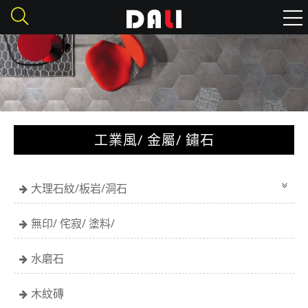
工業風/ 金屬/ 鏽石
大理石紋/板岩/洞石
無印/ 侘寂/ 塗料/
水磨石
木紋磚