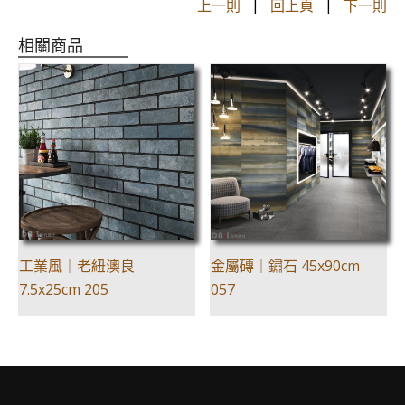
上一則
|
回上頁
|
下一則
相關商品
工業風｜老紐澳良
金屬磚｜鏽石 45x90cm
7.5x25cm 205
057