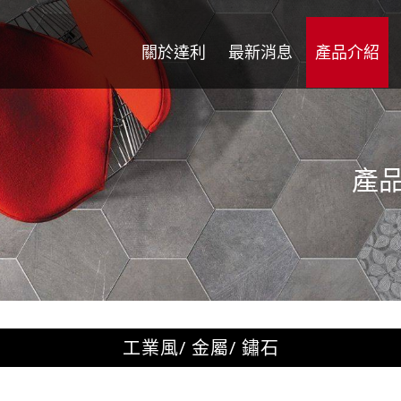
關於達利
最新消息
產品介紹
產
工業風/ 金屬/ 鏽石