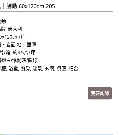
觸動 60x120cm 205
觸動
牌: 義大利
0x120cm/片
 霧、岩面 地、壁磚
片/箱; 約4.5片/坪
初戀白/
悸動灰
/
韻綠
客廳,
浴室, 廚房, 端景, 玄關, 餐廳, 吧台
我要詢問