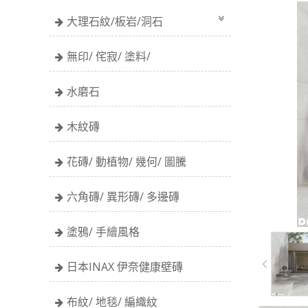
大理石紋/板岩/洞石
無印/ 侘寂/ 塗料/
水磨石
木紋磚
花磚/ 動植物/ 幾何/ 圖騰
六角磚/ 異形磚/ 多邊磚
塗鴉/ 手繪風格
日本INAX 伊奈健康壁磚
布紋/ 地毯/ 編織紋