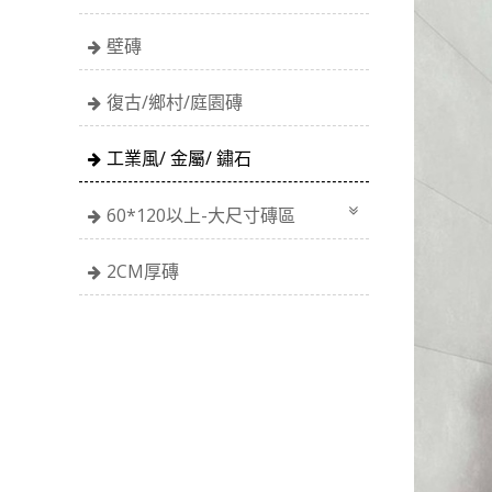
壁磚
復古/鄉村/庭園磚
工業風/ 金屬/ 鏽石
60*120以上-大尺寸磚區
2CM厚磚