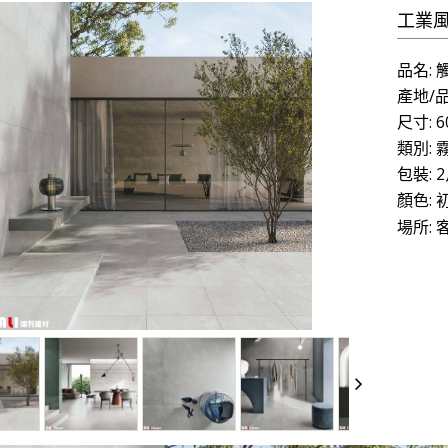
工業風｜
品名: 
產地/品
尺寸: 6
類別:
包裝: 2
顏色:
場所: