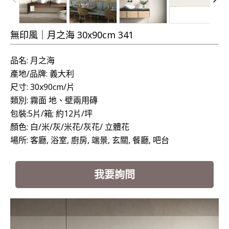
無印風｜月之海 30x90cm 341
品名: 月之海
產地/品牌: 義大利
尺寸:
30x90cm
/片
類別: 霧面 地、壁兩用磚
包裝:5片/箱; 約12片/坪
顏色: 白/米/灰/米花/灰花/ 立體花
場所: 客廳
,
浴室, 廚房, 端景, 玄關, 餐廳, 吧台
我要詢問