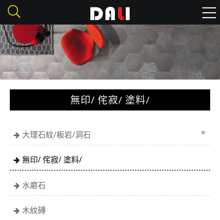
無印/ 侘寂/ 塗料/
大理石紋/板岩/洞石
無印/ 侘寂/ 塗料/
水磨石
木紋磚