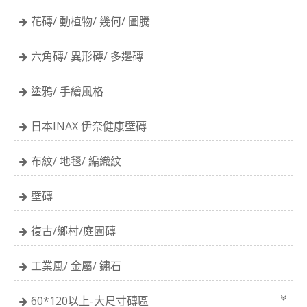
花磚/ 動植物/ 幾何/ 圖騰
六角磚/ 異形磚/ 多邊磚
塗鴉/ 手繪風格
日本INAX 伊奈健康壁磚
布紋/ 地毯/ 編織紋
壁磚
復古/鄉村/庭園磚
工業風/ 金屬/ 鏽石
60*120以上-大尺寸磚區