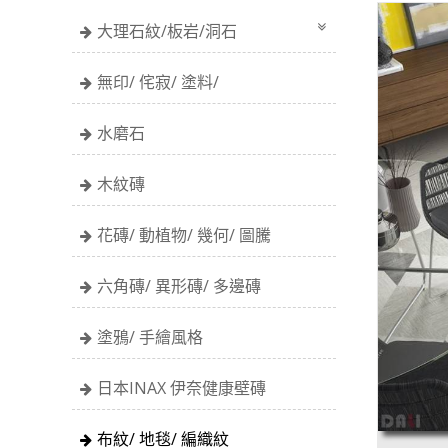
大理石紋/板岩/洞石
無印/ 侘寂/ 塗料/
水磨石
木紋磚
花磚/ 動植物/ 幾何/ 圖騰
六角磚/ 異形磚/ 多邊磚
塗鴉/ 手繪風格
日本INAX 伊奈健康壁磚
布紋/ 地毯/ 編織紋