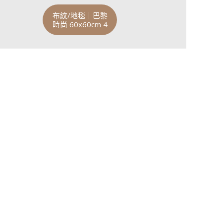
布紋/地毯｜巴黎
時尚 60x60cm 4