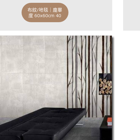
布紋/地毯｜龐畢
度 60x60cm 40