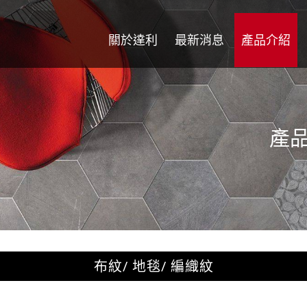
關於達利
最新消息
產品介紹
產
布紋/ 地毯/ 編織紋