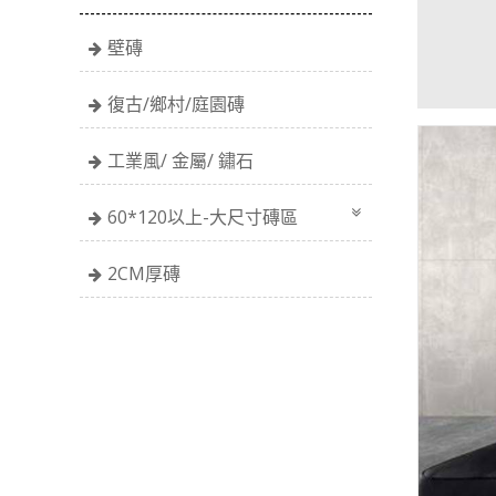
壁磚
復古/鄉村/庭園磚
工業風/ 金屬/ 鏽石
60*120以上-大尺寸磚區
2CM厚磚