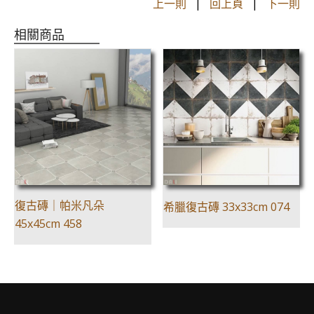
上一則
|
回上頁
|
下一則
相關商品
復古磚｜帕米凡朵
希臘復古磚 33x33cm 074
45x45cm 458