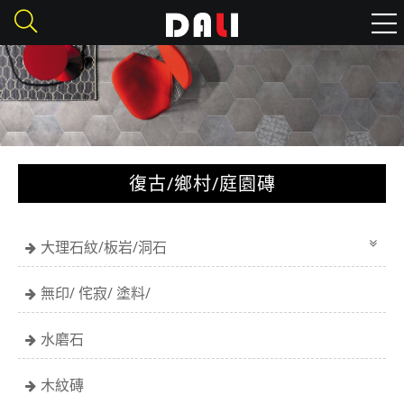
復古/鄉村/庭園磚
大理石紋/板岩/洞石
無印/ 侘寂/ 塗料/
水磨石
木紋磚