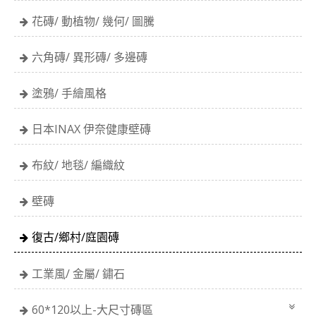
花磚/ 動植物/ 幾何/ 圖騰
六角磚/ 異形磚/ 多邊磚
塗鴉/ 手繪風格
日本INAX 伊奈健康壁磚
布紋/ 地毯/ 編織紋
壁磚
復古/鄉村/庭園磚
工業風/ 金屬/ 鏽石
60*120以上-大尺寸磚區