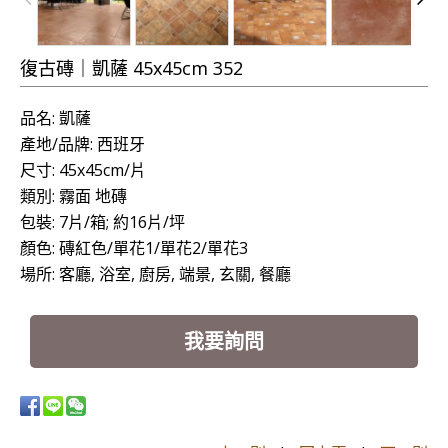
復古磚｜凱薩 45x45cm 352
品名: 凱薩
產地/品牌: 西班牙
尺寸:
45x45cm/片
類別: 霧面 地
磚
包裝: 7片/箱; 約16片/坪
顏色: 磚紅色/單花1/單花2/單花3
場所: 客廳
, 浴室, 廚房, 端景, 玄關, 餐廳
我要詢問